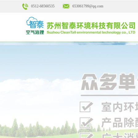
0512-68560535
653061799@qq.co
m