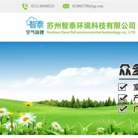
0512-68560535
653061799@qq.co
m